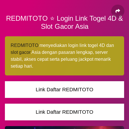
REDMITOTO ⭐ Login Link Togel 4D &
Slot Gacor Asia
REDMITOTO
menyediakan login link togel 4D dan
slot gacor
Asia dengan pasaran lengkap, server
stabil, akses cepat serta peluang jackpot menarik
setiap hari.
Link Daftar REDMITOTO
Link Daftar REDMITOTO